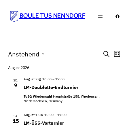
BOULE TUS NENNDORF
Faceb
Veranstaltungen
Verans
Ver
Anstehend
Suche
Liste
Ans
Suche
Datum
Nav
August 2026
und
wählen.
Ansicht
August 9 @ 10:00
–
17:00
SO.
9
Navigat
LM-Doublette-Endturnier
TuSG Wiedensahl
Hauptstraße 158, Wiedensahl,
Niedersachsen, Germany
August 15 @ 10:00
–
17:00
SA.
15
LM-Ü55-Vorturnier