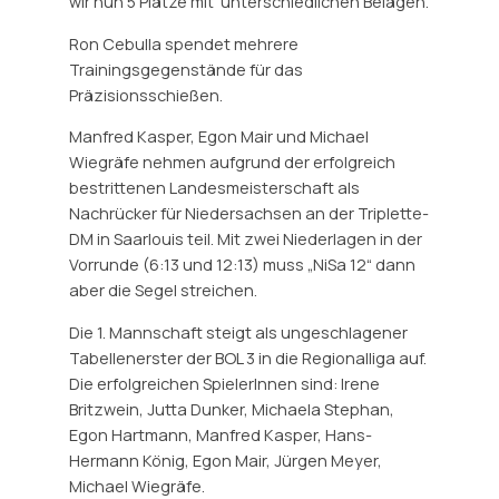
wir nun 5 Plätze mit unterschiedlichen Belägen.
Ron Cebulla spendet mehrere
Trainingsgegenstände für das
Präzisionsschießen.
Manfred Kasper, Egon Mair und Michael
Wiegräfe nehmen aufgrund der erfolgreich
bestrittenen Landesmeisterschaft als
Nachrücker für Niedersachsen an der Triplette-
DM in Saarlouis teil. Mit zwei Niederlagen in der
Vorrunde (6:13 und 12:13) muss „NiSa 12“ dann
aber die Segel streichen.
Die 1. Mannschaft steigt als ungeschlagener
Tabellenerster der BOL 3 in die Regionalliga auf.
Die erfolgreichen SpielerInnen sind: Irene
Britzwein, Jutta Dunker, Michaela Stephan,
Egon Hartmann, Manfred Kasper, Hans-
Hermann König, Egon Mair, Jürgen Meyer,
Michael Wiegräfe.