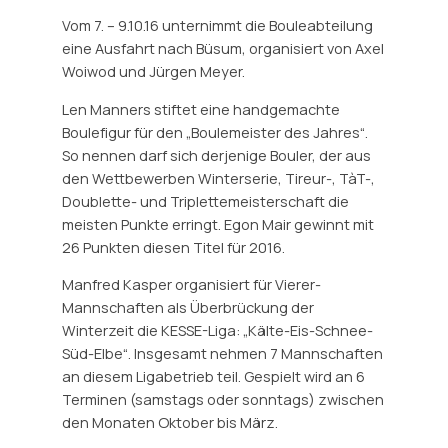
Vom 7. – 9.10.16 unternimmt die Bouleabteilung
eine Ausfahrt nach Büsum, organisiert von Axel
Woiwod und Jürgen Meyer.
Len Manners stiftet eine handgemachte
Boulefigur für den „Boulemeister des Jahres“.
So nennen darf sich derjenige Bouler, der aus
den Wettbewerben Winterserie, Tireur-, TàT-,
Doublette- und Triplettemeisterschaft die
meisten Punkte erringt. Egon Mair gewinnt mit
26 Punkten diesen Titel für 2016.
Manfred Kasper organisiert für Vierer-
Mannschaften als Überbrückung der
Winterzeit die KESSE-Liga: „Kälte-Eis-Schnee-
Süd-Elbe“. Insgesamt nehmen 7 Mannschaften
an diesem Ligabetrieb teil. Gespielt wird an 6
Terminen (samstags oder sonntags) zwischen
den Monaten Oktober bis März.