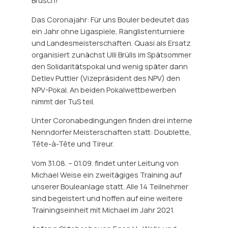
Brusch!
Das Coronajahr: Für uns Bouler bedeutet das
ein Jahr ohne Ligaspiele, Ranglistenturniere
und Landesmeisterschaften. Quasi als Ersatz
organisiert zunächst Ulli Brülls im Spätsommer
den Solidaritätspokal und wenig später dann
Detlev Puttler (Vizepräsident des NPV) den
NPV-Pokal. An beiden Pokalwettbewerben
nimmt der TuS teil.
Unter Coronabedingungen finden drei interne
Nenndorfer Meisterschaften statt: Doublette,
Tête-à-Tête und Tireur.
Vom 31.08. – 01.09. findet unter Leitung von
Michael Weise ein zweitägiges Training auf
unserer Bouleanlage statt. Alle 14 Teilnehmer
sind begeistert und hoffen auf eine weitere
Trainingseinheit mit Michael im Jahr 2021.