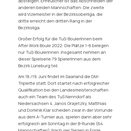
absteigen. Erfreulicher ist das Abschneiden der
anderen beiden Mannschaften: Die zweite
wird Vizemeister in der Bezirksoberliga, die
dritte erreicht den dritten Rang in der
Bezirksliga.
Großer Erfolg für die TuS-BoulerInnen beim
After Work Boule 2022: Die Plätze 1-6 belegen
nur TuS-Boulerinnen. Insgesamt nehmen an
dieser Spielserie 79 SpielerInnen aus dem
Bezirk Lüneburg teil.
Am 18./19. Juni findet im Saarland die DM-
Triplette statt. Dort startet nach erfolgreicher
Qualifikation bei den Landesmeisterschaften
auch ein Team des TuS Nenndorf als
Niedersachsen 4. Janos Grajetzky, Matthias
und Dominik Klar scheiden zwar in der Vorrunde
aus dem A-Turnier aus, spielen dann aber sehr
erfolgreich am Sonntag in der B-Runde (64
Mannschaften). Nach vier Siegen in Folge